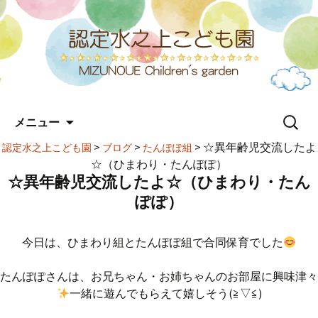
コ
検
メニュー
ン
索:
テ
>
>
>
☆異年齢児交流したよ
認定水之上こども園
ブログ
たんぽぽ組
ン
☆（ひまわり・たんぽぽ）
ツ
☆異年齢児交流したよ☆（ひまわり・たん
へ
ぽぽ）
ス
キ
ッ
今日は、ひまわり組とたんぽぽ組で合同保育でした
プ
たんぽぽさんは、お兄ちゃん・お姉ちゃんのお部屋に興味津々
一緒に遊んでもらえて嬉しそう(≧▽≦)