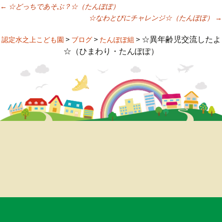
←
☆どっちであそぶ？☆（たんぽぽ）
☆なわとびにチャレンジ☆（たんぽぽ）
→
投
>
>
>
☆異年齢児交流したよ
認定水之上こども園
ブログ
たんぽぽ組
稿
☆（ひまわり・たんぽぽ）
ナ
ビ
ゲ
ー
シ