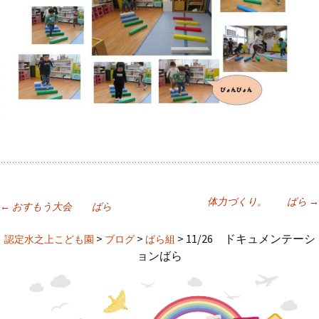
体力づくり。 ばら
→
←
おすもう大会 ばら
投
>
>
>
11/26 ドキュメンテーシ
認定水之上こども園
ブログ
ばら組
ョンばら
稿