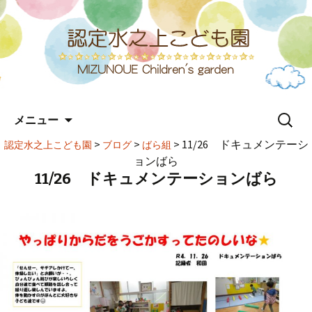
コ
検
メニュー
ン
索:
テ
>
>
>
11/26 ドキュメンテーシ
認定水之上こども園
ブログ
ばら組
ン
ョンばら
ツ
11/26 ドキュメンテーションばら
へ
ス
キ
ッ
プ