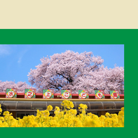
ゲ
ー
シ
ョ
ン