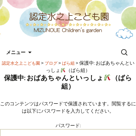
コ
検
メニュー
ン
索:
テ
>
>
>
保護中: おばあちゃんとい
認定水之上こども園
ブログ
ばら組
ン
っしょ
（ばら組）
ツ
保護中: おばあちゃんといっしょ
（ばら
へ
組）
ス
キ
ッ
このコンテンツはパスワードで保護されています。閲覧するに
プ
は以下にパスワードを入力してください。
パスワード: