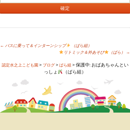
←
バスに乗って＆インターンシップ
（ばら組）
リトミック＆外あそび
（ばら）
→
投
>
>
>
保護中: おばあちゃんとい
認定水之上こども園
ブログ
ばら組
稿
っしょ
（ばら組）
ナ
ビ