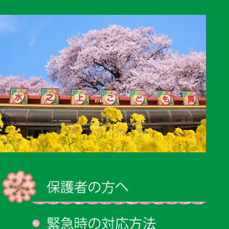
シ
ョ
ン