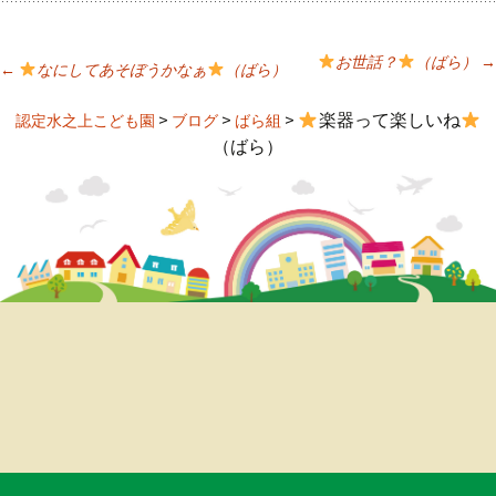
お世話？
（ばら）
→
←
なにしてあそぼうかなぁ
（ばら）
投
>
>
>
楽器って楽しいね
認定水之上こども園
ブログ
ばら組
（ばら）
稿
ナ
ビ
ゲ
ー