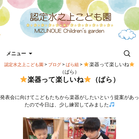
コ
検
メニュー
ン
索:
テ
>
>
>
楽器って楽しいね
認定水之上こども園
ブログ
ばら組
ン
（ばら）
ツ
楽器って楽しいね
（ばら）
へ
ス
キ
発表会に向けてこどもたちから楽器がしたいという提案があっ
ッ
たので今日は、少し練習してみました
プ