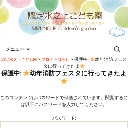
コ
検
メニュー
ン
索:
テ
>
>
>
保護中:
幼年消防フェス
認定水之上こども園
ブログ
ばら組
ン
タに行ってきたよ
ツ
保護中:
幼年消防フェスタに行ってきたよ
へ
ス
キ
ッ
このコンテンツはパスワードで保護されています。閲覧するに
プ
は以下にパスワードを入力してください。
パスワード: