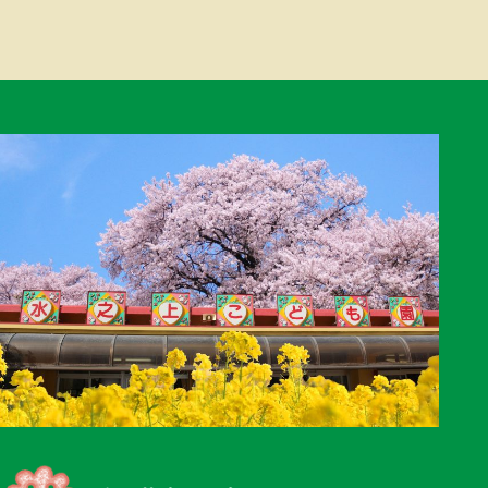
ゲ
ー
シ
ョ
ン