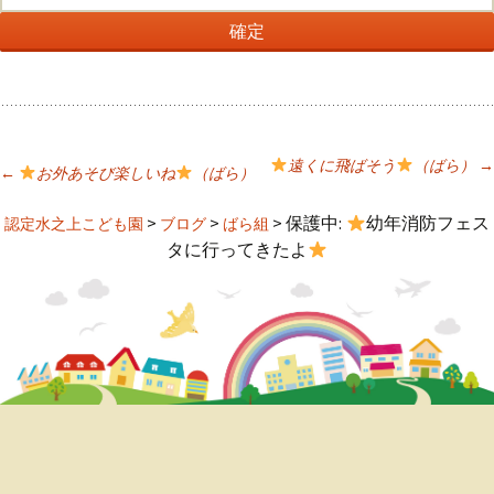
遠くに飛ばそう
（ばら）
→
←
お外あそび楽しいね
（ばら）
投
>
>
>
保護中:
幼年消防フェス
認定水之上こども園
ブログ
ばら組
タに行ってきたよ
稿
ナ
ビ