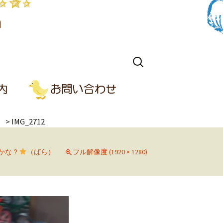
検
索:
）
>
IMG_2712
かな？
（ばら）
フル解像度 (1920 × 1280)