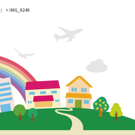
）
>
IMG_9249