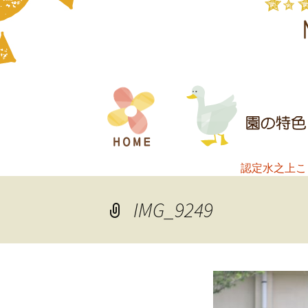
コ
ン
テ
ン
ツ
へ
認定水之上こ
ス
キ
IMG_9249
ッ
プ