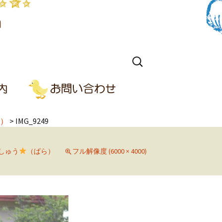
検
索:
）
>
IMG_9249
しゅう
（ばら）
フル解像度 (6000 × 4000)