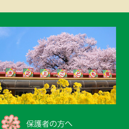
ー
シ
ョ
ン