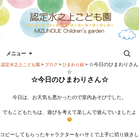
コ
検
メニュー
ン
索:
テ
>
>
>
☆今日のひまわりさん
認定水之上こども園
ブログ
ひまわり組
ン
☆
ツ
☆今日のひまわりさん☆
へ
ス
キ
今日は、お天気も悪かったので室内あそびでした。
ッ
プ
でもこどもたちは、遊びを考えて楽しんで遊んでいましたよ
コピーしてもらったキャラクターをハサミで上手に切り抜きし