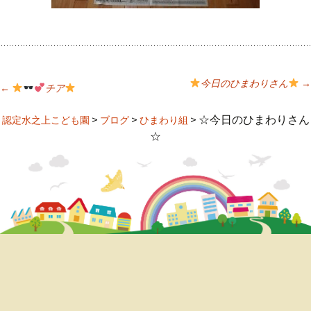
今日のひまわりさん
→
←
チア
投
>
>
>
☆今日のひまわりさん
認定水之上こども園
ブログ
ひまわり組
☆
稿
ナ
ビ
ゲ