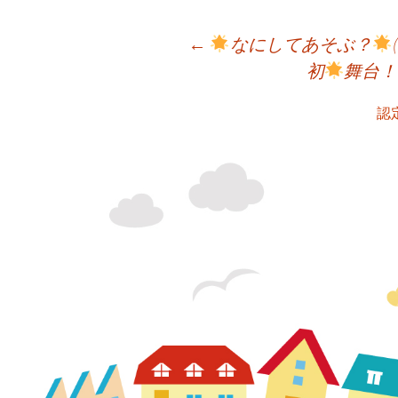
←
なにしてあそぶ？
初
舞台！
投
認
稿
ナ
ビ
ゲ
ー