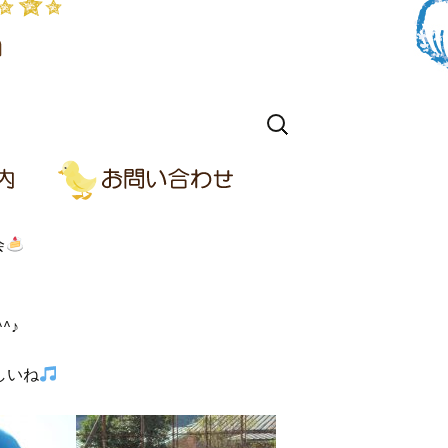
検
索:
会
^♪
しいね