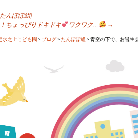
(たんぽぽ組)
！ちょっぴりドキドキ
ワクワク…
→
定水之上こども園
>
ブログ
>
たんぽぽ組
>
青空の下で、お誕生