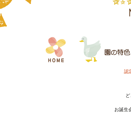
コ
ン
テ
ン
ツ
へ
認
ス
キ
ッ
ど
プ
お誕生