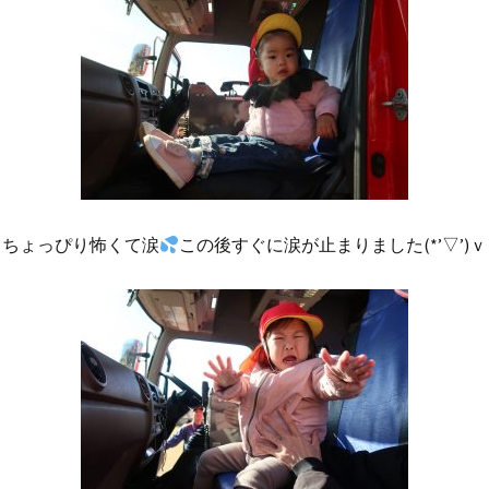
ちょっぴり怖くて涙
この後すぐに涙が止まりました(*’▽’)ｖ