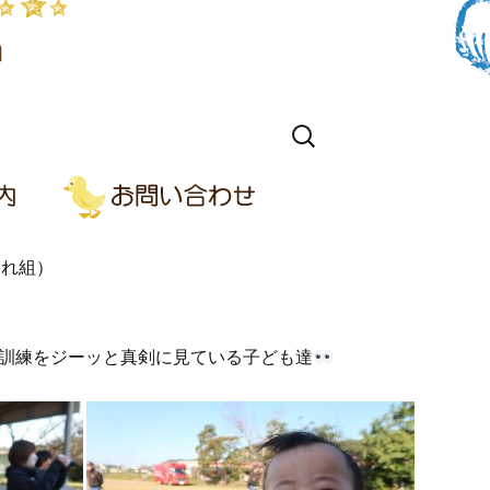
検
索:
みれ組）
消火訓練をジーッと真剣に見ている子ども達