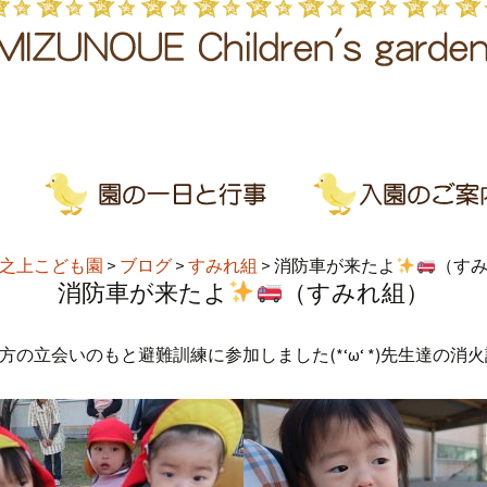
之上こども園
>
ブログ
>
すみれ組
>
消防車が来たよ
（す
消防車が来たよ
（すみれ組）
の立会いのもと避難訓練に参加しました(*‘ω‘ *)先生達の