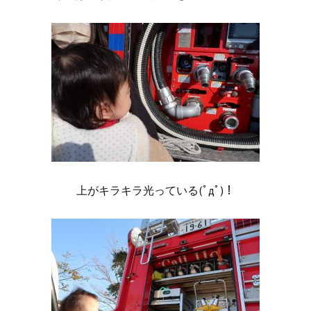
上がキラキラ光っている(ﾟдﾟ)！