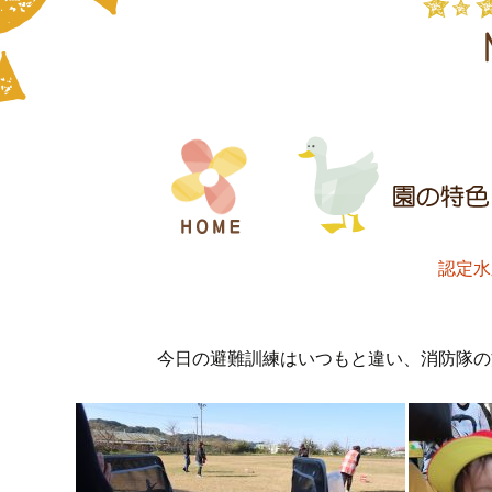
コ
ン
テ
ン
ツ
へ
認定水
ス
キ
ッ
今日の避難訓練はいつもと違い、消防隊の方
プ