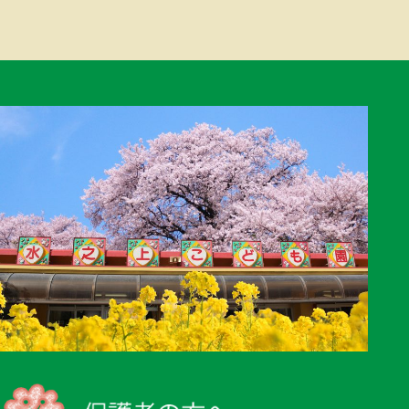
ー
シ
ョ
ン