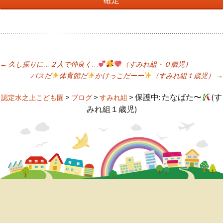
←
久し振りに…２人で仲良く…
（すみれ組・０歳児）
バスだ
体育館だ
かけっこだーー
（すみれ組１歳児）
→
投
>
>
>
保護中: たなばた〜
(す
認定水之上こども園
ブログ
すみれ組
稿
みれ組１歳児)
ナ
ビ
ゲ