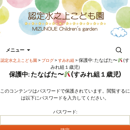
コ
検
メニュー
ン
索:
テ
>
>
>
保護中: たなばた〜
(す
認定水之上こども園
ブログ
すみれ組
ン
みれ組１歳児)
ツ
保護中: たなばた〜
(すみれ組１歳児)
へ
ス
キ
このコンテンツはパスワードで保護されています。閲覧するに
ッ
は以下にパスワードを入力してください。
プ
パスワード: