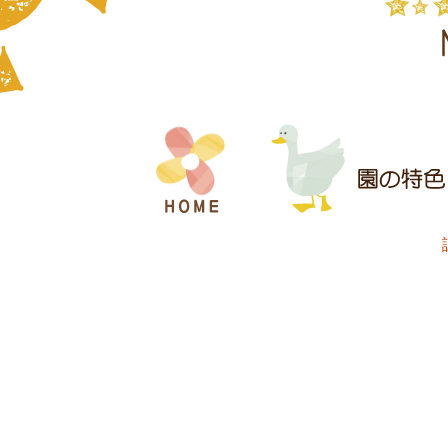
コ
ン
テ
ン
ツ
へ
ス
キ
ッ
プ