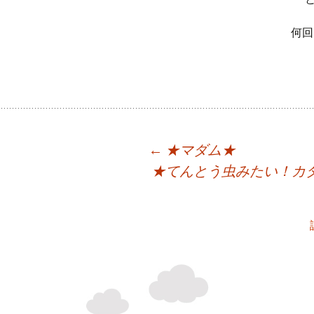
何回
←
★マダム★
★てんとう虫みたい！カ
投
稿
ナ