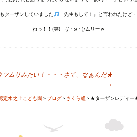
もターザンしていました
「先生もして！』と言われたけど
ねっ！！(笑) (/・ω・)/ムリーｗ
タツムリみたい！・・・さて、なぁんだ★
→
認定水之上こども園
>
ブログ
>
さくら組
>
★ターザンレディー