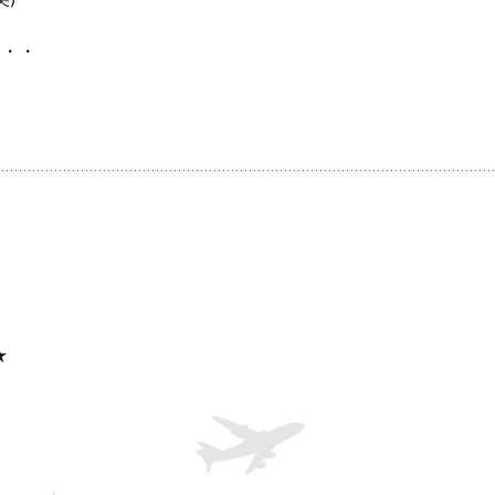
・・・
★