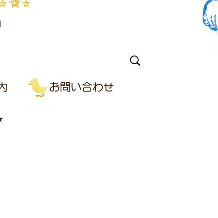
検
索:
★