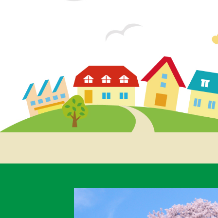
ビ
ゲ
ー
シ
ョ
ン