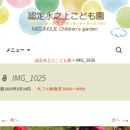
コ
検
メニュー
ン
索:
テ
>
IMG_1025
認定水之上こども園
ン
ツ
IMG_1025
へ
ス
2023年5月24日
フル解像度 (6000 × 4000)
キ
ッ
プ
←
→
前へ
次へ