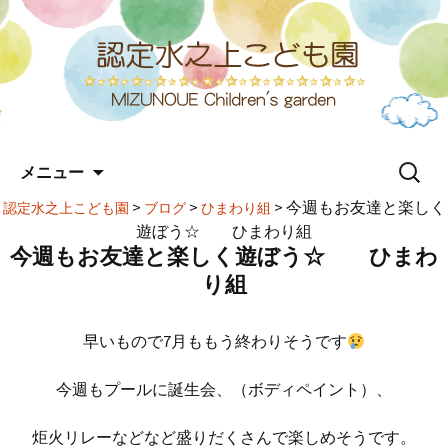
コ
検
メニュー
ン
索:
テ
>
>
>
今週もお友達と楽しく
認定水之上こども園
ブログ
ひまわり組
ン
遊ぼう☆ ひまわり組
ツ
今週もお友達と楽しく遊ぼう☆ ひまわ
へ
り組
ス
キ
ッ
早いもので7月ももう終わりそうです
プ
今週もプールに誕生会、（ボディペイント）、
炬火リレーなどなど盛りだくさんで楽しめそうです。