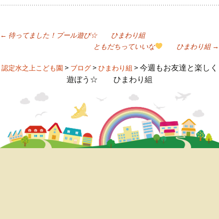
←
待ってました！プール遊び☆ ひまわり組
ともだちっていいな
ひまわり組
→
投
>
>
>
今週もお友達と楽しく
認定水之上こども園
ブログ
ひまわり組
稿
遊ぼう☆ ひまわり組
ナ
ビ
ゲ
ー