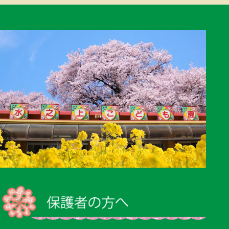
シ
ョ
ン