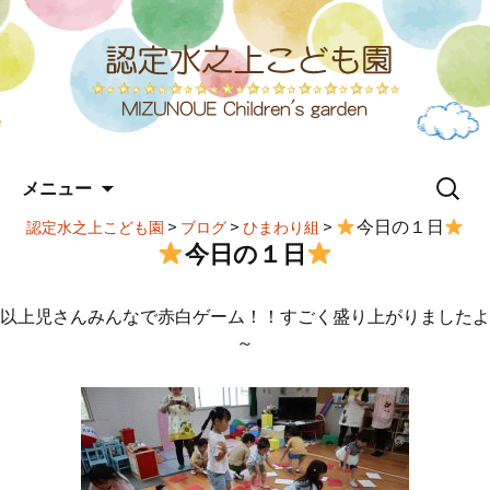
コ
検
メニュー
ン
索:
テ
>
>
>
今日の１日
認定水之上こども園
ブログ
ひまわり組
ン
今日の１日
ツ
へ
ス
以上児さんみんなで赤白ゲーム！！すごく盛り上がりましたよ
キ
～
ッ
プ