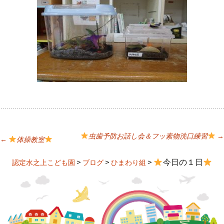
虫歯予防お話し会＆フッ素物洗口練習
→
←
体操教室
投
>
>
>
今日の１日
認定水之上こども園
ブログ
ひまわり組
稿