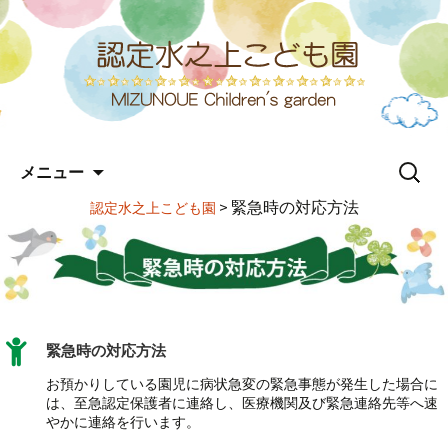
コ
検
メニュー
ン
索:
テ
>
緊急時の対応方法
認定水之上こども園
ン
ツ
へ
ス
キ
ッ
プ
緊急時の対応方法
お預かりしている園児に病状急変の緊急事態が発生した場合に
は、至急認定保護者に連絡し、医療機関及び緊急連絡先等へ速
やかに連絡を行います。