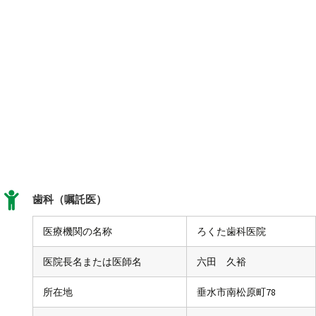
歯科（嘱託医）
医療機関の名称
ろくた歯科医院
医院長名または医師名
六田 久裕
所在地
垂水市南松原町78